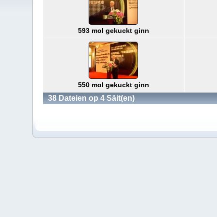
593 mol gekuckt ginn
550 mol gekuckt ginn
38 Dateien op 4 Säit(en)