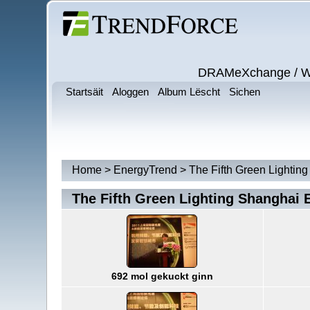
DRAMeXchange / Wits
Startsäit
Aloggen
Album Lëscht
Sichen
Home
>
EnergyTrend
>
The Fifth Green Lighti
The Fifth Green Lighting Shanghai
692 mol gekuckt ginn