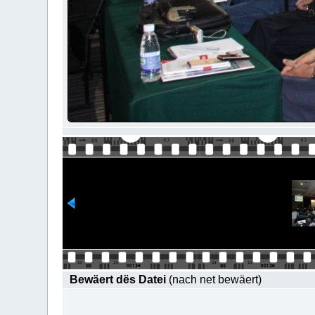
Bewäert dës Datei
(nach net bewäert)