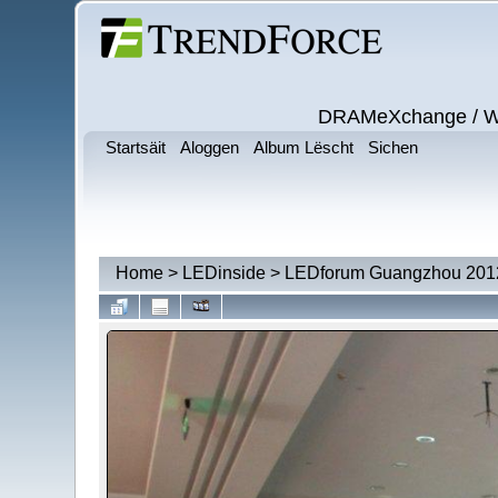
DRAMeXchange / Wits
Startsäit
Aloggen
Album Lëscht
Sichen
Home
>
LEDinside
>
LEDforum Guangzhou 201