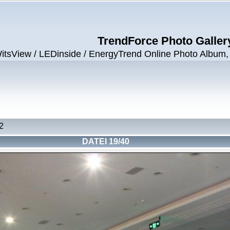
TrendForce Photo Galler
View / LEDinside / EnergyTrend Online Photo Album, ©
2
DATEI 19/40