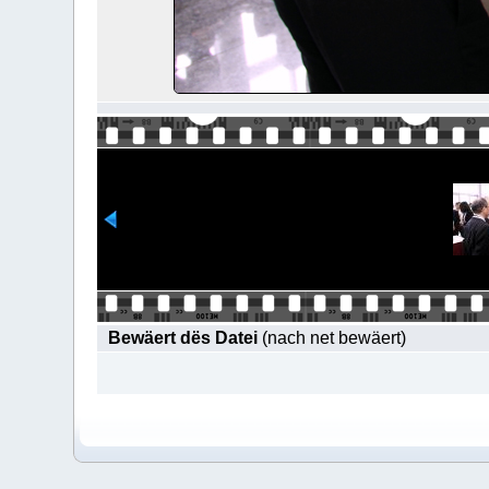
Bewäert dës Datei
(nach net bewäert)