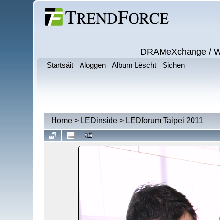
DRAMeXchange / Wits
Startsäit
Aloggen
Album Lëscht
Sichen
Home
>
LEDinside
>
LEDforum Taipei 2011