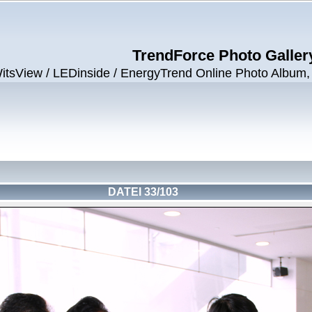
TrendForce Photo Galler
View / LEDinside / EnergyTrend Online Photo Album, ©
DATEI 33/103