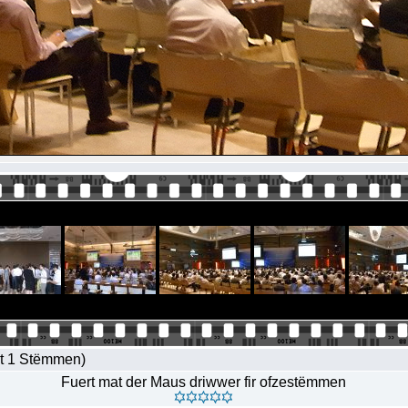
at 1 Stëmmen)
Fuert mat der Maus driwwer fir ofzestëmmen