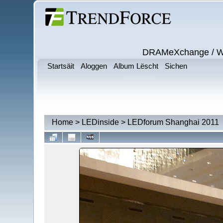
DRAMeXchange / Wits
Startsäit
Aloggen
Album Lëscht
Sichen
Home
>
LEDinside
>
LEDforum Shanghai 2011