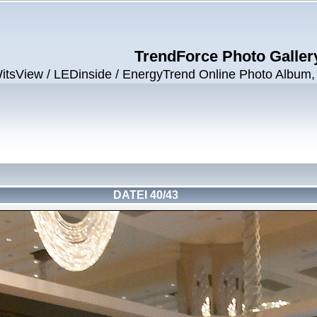
TrendForce Photo Galler
View / LEDinside / EnergyTrend Online Photo Album, ©
DATEI 40/43